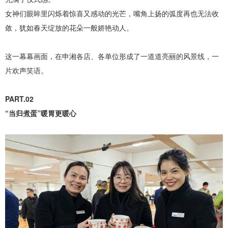
女神们眼眸里闪烁着惊喜又感动的光芒，嘴角上扬的弧度再也无法收
敛，犹如春天绽放的花朵一般娇艳动人。
这一幕幕画面，在申湘各店、各单位形成了一道道亮丽的风景线，一
片欢声笑语。
PART.02
“当归煮蛋”暖胃更暖心