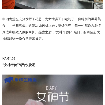
申湘食堂也充分发挥了巧思，为女性员工们定制了一份特别的滋养美
食——当归煮蛋。这碗甜汤选材上乘，烹饪考究，每一勺都饱含深情
厚谊和细致入微的呵护。品尝之后，“女神”们赞不绝口，纷纷竖起大
拇指对这一份心意表示肯定。
PART.03
“女神半价”驾到悦饮吧