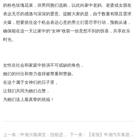
的粉色玫瑰花束，供男同胞们选购，以此向家中老妈、老婆或女朋友
表达无尽的感激与深深的爱意。提醒大家的是，由于数量有限且需求
火爆，想要抓住这个机会表达心意的男士们需尽早行动，预购从速，
确保能在这一天让家中的“女神”收获一份意想不到的惊喜，共享欢乐
时光。
女性在社会和家庭中扮演不可或缺的角色，
她们的付出和努力值得被尊重和赞扬。
在这个属于女神们的日子里，
让我们共同为她们点赞，
为她们送上最真挚的祝福！
上一条：申湘大咖课堂：技能进阶咔咔快！
下一条：【喜报】申湘汽车集团又双