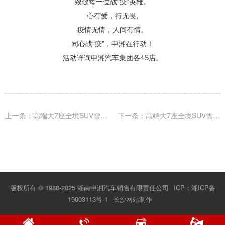
致敬每一位战“疫”英雄。
心有爱，行无畏,
疫情无情，人间有情。
同心战“疫”，申湘在行动！
活动详询申湘汽车集团各4S店。
上一条：高端大7座全境SUV雪佛兰开拓者动力和底盘系统详解
下一条：高端大7座全境SUV雪佛
版权所有 © 1988-2025 湖南申湘汽车销售有限责任公司
ICP：
湘ICP备
19003113号-1
长沙网站制作