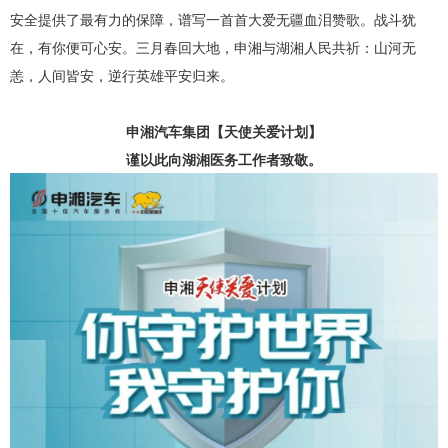
安全提供了最有力的保障，谱写一首首大爱无疆血泪赞歌。战斗犹
在，有你便可心安。三月春回大地，申湘与湖湘人民共祈：山河无
恙，人间皆安，逆行英雄平安归来。
申湘汽车集团【天使关爱计划】
谨以此向湖湘医务工作者致敬。